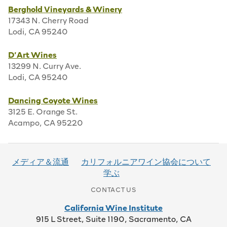
Berghold Vineyards & Winery
17343 N. Cherry Road
Lodi, CA 95240
D’Art Wines
13299 N. Curry Ave.
Lodi, CA 95240
Dancing Coyote Wines
3125 E. Orange St.
Acampo, CA 95220
Heringer Estates
37375 Netherlands Road
メディア＆流通
カリフォルニアワイン協会について
Clarksburg, CA 95612
学ぶ
CONTACT US
Heritage Oak Winery
10112 E. Woodbridge Road
California Wine Institute
Acampo, CA 95220
915 L Street, Suite 1190, Sacramento, CA