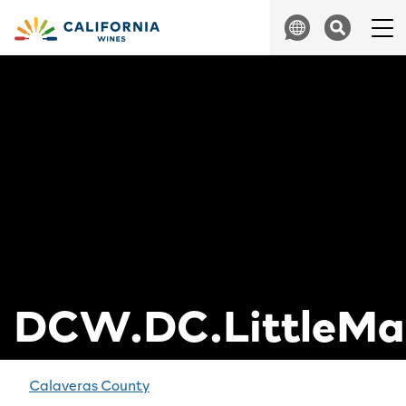
Skip to content
Search
DCW.DC.LittleMap
投
Calaveras County