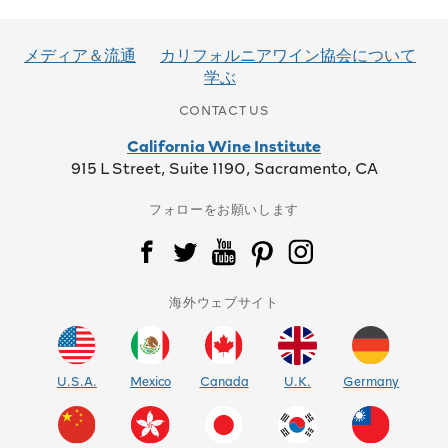
稿
ナ
メディア＆流通
カリフォルニアワイン協会について
学ぶ
ビ
CONTACT US
ゲ
California Wine Institute
ー
915 L Street, Suite 1190, Sacramento, CA
シ
フォローをお願いします
ョ
ン
海外ウェブサイト
U.S.A.
Mexico
Canada
U.K.
Germany