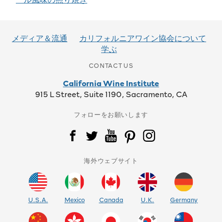
稿
ナ
メディア＆流通
カリフォルニアワイン協会について
ビ
学ぶ
ゲ
CONTACT US
ー
California Wine Institute
915 L Street, Suite 1190, Sacramento, CA
シ
フォローをお願いします
ョ
ン
海外ウェブサイト
U.S.A.
Mexico
Canada
U.K.
Germany