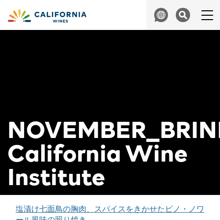
Skip to content
Search
NOVEMBER_BRINE
California Wine
Institute
投
塩漬け七面鳥の胸肉、スパイスをきかせたピノ・ノワ
ール風味の照り焼き