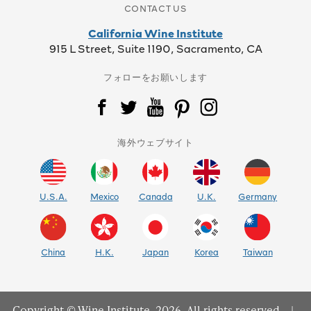
CONTACT US
California Wine Institute
915 L Street, Suite 1190, Sacramento, CA
フォローをお願いします
海外ウェブサイト
U.S.A.
Mexico
Canada
U.K.
Germany
China
H.K.
Japan
Korea
Taiwan
Copyright © Wine Institute, 2026. All rights reserved.
|