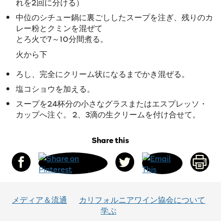
れを2回に分ける）
中位のシチュー鍋に裏ごししたスープを注ぎ、残りのカ
レー粉とクミンを混ぜて
とろ火で7～10分間煮る。
火から下
ろし、完全にクリーム状になるまでかき混ぜる。
塩コショウを加える。
スープを24杯分の小さなグラスまたはエスプレッソ・
カップへ注ぐ。 2、3滴の生クリームを付け合せて。
Share this
メディア＆流通
カリフォルニアワイン協会について
学ぶ