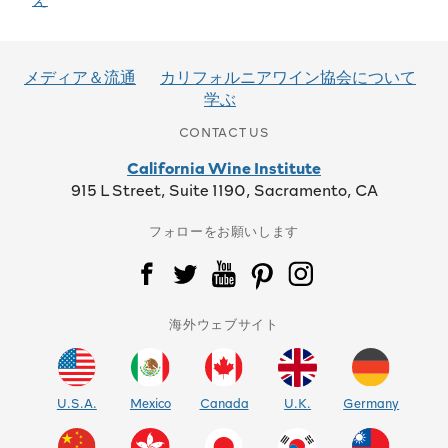
稿
ナ
メディア＆流通
カリフォルニアワイン協会について
ビ
学ぶ
ゲ
CONTACT US
ー
California Wine Institute
915 L Street, Suite 1190, Sacramento, CA
シ
フォローをお願いします
ョ
ン
海外ウェブサイト
U.S.A.
Mexico
Canada
U.K.
Germany