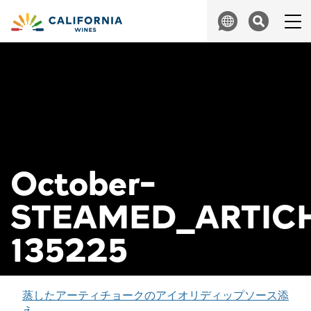
Skip to content
Search
October-
STEAMED_ARTIC
135225
投
蒸したアーティチョークのアイオリディップソース添
え