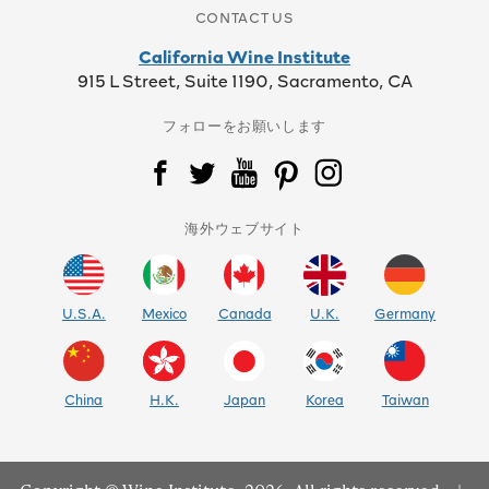
CONTACT US
California Wine Institute
915 L Street, Suite 1190, Sacramento, CA
フォローをお願いします
海外ウェブサイト
U.S.A.
Mexico
Canada
U.K.
Germany
China
H.K.
Japan
Korea
Taiwan