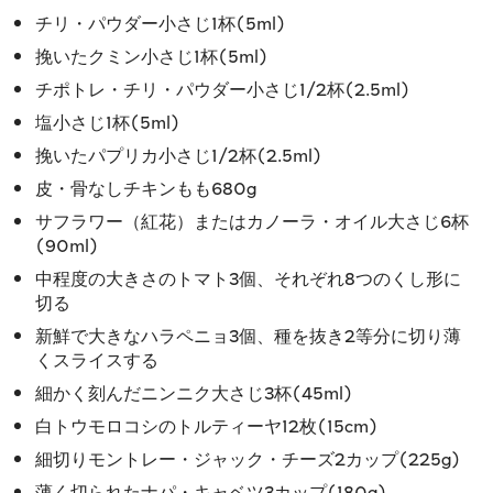
チリ・パウダー小さじ1杯(5ml)
挽いたクミン小さじ1杯(5ml)
チポトレ・チリ・パウダー小さじ1/2杯(2.5ml)
塩小さじ1杯(5ml)
挽いたパプリカ小さじ1/2杯(2.5ml)
皮・骨なしチキンもも680g
サフラワー（紅花）またはカノーラ・オイル大さじ6杯
(90ml)
中程度の大きさのトマト3個、それぞれ8つのくし形に
切る
新鮮で大きなハラペニョ3個、種を抜き2等分に切り薄
くスライスする
細かく刻んだニンニク大さじ3杯(45ml)
白トウモロコシのトルティーヤ12枚(15cm)
細切りモントレー・ジャック・チーズ2カップ(225g)
薄く切られたナパ・キャベツ3カップ(180g)