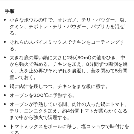
手順
小さなボウルの中で、オレガノ、チリ・パウダー、塩、
クミン、チポトレ・チリ・パウダー、パプリカを混ぜ
る。
それらのスパイスミックスでチキンをコーティングす
る。
大きな底の厚い鍋に大さじ2杯(30ml)の油をひき、中
から強火で温める。チキンを加え、8分間ずつ両側を焼
く。火を止め再びそれぞれを裏返し、蓋を閉めて5分間
置いておく。
鍋に肉汁を残しつつ、チキンをまな板に移す。
オーブンを200℃に予熱する。
オーブンが予熱している間、肉汁の入った鍋にトマト、
チリ、ニンニクを加え、約4分間トマトが柔らかくなる
まで中から強火で調理する。
トマトミックスをボールに移し、塩コショウで味付けを
する。