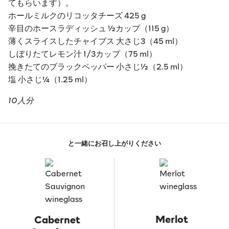
てもらいます）。
ホールミルクのリコッタチーズ 425 g
辛目のホースラディッシュ ½カップ（115 g）
薄くスライスしたチャイブス 大さじ3（45 ml）
しぼりたてレモン汁 1/3カップ（75 ml）
挽きたてのブラックペッパー 小さじ½（2.5 ml）
塩 小さじ¼（1.25 ml）
10人分
と一緒にお召し上がりください
Merlot
Cabernet